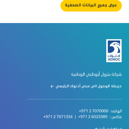
عرض جميع البيانات الصحفية
شركة بترول أبوظبي الوطنية
خريطة الوصول الى مبنى أدنوك الرئيسي
الهاتف:
+971 2 7070000
فاكس :
+971 2 6023389
|
+971 2 7071334