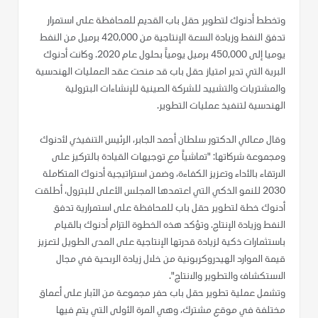
وتخطط أدنوك لتطوير حقل باب القديم للمحافظة على استمرار
تدفق النفط وزيادة السعة الإنتاجية من 420,000 برميل من النفط
يوميا إلى 450,000 برميل يومياً بحلول عام 2020. وكانت أدنوك
البرية التي تدير امتياز حقل باب قد منحت عقد العمليات الهندسية
والمشتريات والتشييد للشركة الصينية للإنشاءات البترولية
الهندسية لتنفيذ عمليات التطوير.
وقال معالي الدكتور سلطان أحمد الجابر، الرئيس التنفيذي لأدنوك
ومجموعة شركاتها: "تماشياً مع توجيهات القيادة بالتركيز على
الارتقاء بالأداء وتعزيز الكفاءة، وضمن استراتيجية أدنوك المتكاملة
2030 للنمو الذكي التي اعتمدها المجلس الأعلى للبترول، أطلقت
أدنوك خطة لتطوير حقل باب للمحافظة على استمرارية تدفق
النفط وزيادة الإنتاج. وتؤكد هذه الخطوة التزام أدنوك بالقيام
باستثمارات ذكية لزيادة قدرتها الإنتاجية على المدى الطويل لتعزيز
قيمة الموارد الهيدروكربونية من خلال زيادة الربحية في مجال
الاستكشاف والتطوير والانتاج".
وتشمل عملية تطوير حقل باب حفر مجموعة من الآبار على أعماق
مختلفة في موقع مشترك، وهي المرة الأولى التي يتم فيها