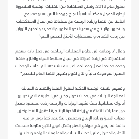
بحلول عام 2018. وتمثل الاستفادة من التقنيات الرقمية المتطورة
لإدارة الحقول مُمكنا أساسياً لنجاح جهودنا التي تستهدف رفع
انتاجنا من النفط وزيادة الربحية من عملياتنا في مجال الاستكشاف
والتطوير والإنتاج في سعينا نحو التطوير والتحديث وتحقيق التوزان
بين زيادة الكفاءة والاستثمارات الأمثل لتحقيق النمو"
وقال "بالإضافة الى تطوير العمليات الإنتاجية في حقل باب، تسهم
استثماراتنا في زيادة قدراتنا في مجال معالجة المياه والغاز بإضافة
وحدة جديدة لفصل ومعالجة الغاز يتم تشييدها الى جانب الوحدات
السبع الموجودة حالياً والتي تقوم بتجهيز النفط الخام للتصدير"
وتسهم الأتمتة الرقمية الذكية لحقول النفط والتقنيات الحديثة
لمعالجة البيانات في إحداث تحول جذري في الطريقة التي تدير بها
أدنوك عملياتها. حيث تشهد الإيرادات والربحية زيادة مستمرة بفضل
دور عمليات الأتمتة في زيادة القدرة الإنتاجية لحقول النفط وتعزيز
قدرات التنبؤ وزيادة الإنتاج وتخفيض التكاليف. كما توفر مراقبة
دائمة لما يجري في مواقع الحفر بشكل فوري لتتيح متابعة معدلات
الأداء والحصول على أحدث البيانات والمعلومات الهامة وتحليلها