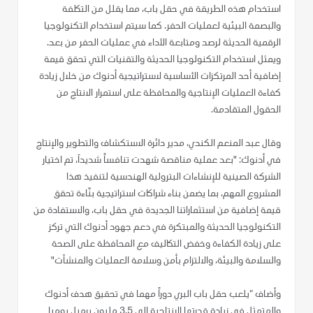
استخدام هذه الطريقة في حقل باب، مما يقلل من التكلفة
والبصمة البيئية لعمليات الحفر. كما سيتم استخدام التكنولوجيا
الرقمية الحديثة لرصد ومتابعة الأداء في عمليات الحفر من بعد.
ويمثل استخدام التكنولوجيا الحديثة والتقنيات التي تحقق قيمة
إضافية أحد المرتكزات الأساسية لاستراتيجية أدنوك من خلال زيادة
كفاءة العمليات الإنتاجية والمحافظة على استمرار الانتاج من
الحقول المتقادمة.
وقال عبد المنعم الكندي، مدير دائرة الاستكشاف والتطوير والإنتاج
في أدنوك: "بعد عملية مناقصة شهدت تنافساً شديداَ، تم اختيار
الشركة الصينية للإنشاءات البترولية الهندسية لتنفيذ هذا
المشروع المهم، بما يضمن بناء شراكات استراتيجية بنّاءة تحقق
قيمة إضافية من استثماراتنا الجديدة في حقل باب، والاستفادة من
التكنولوجيا الحديثة والمبتكرة في دعم جهود أدنوك التي تركز
على زيادة الكفاءة وخفض التكاليف مع المحافظة على الصحة
والسلامة والبيئة، والالتزام بأمن وسلامة العمليات والمنشآت"
وأضاف “يلعب حقل باب البري دوراً مهما في تحقيق هدف أدنوك
والمتمثل في زيادة قدرتها الإنتاجية إلى 3.5 مليون برميل يوميا