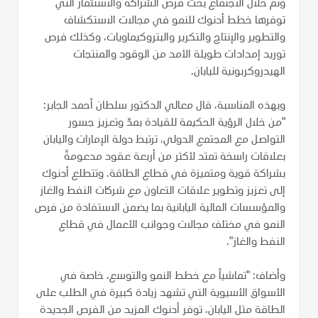
وتم خلال الاجتماع بحث فرص الشراكة والاستثمار التي
توفرها خطط أدنوك للنمو في مجالات الاستكشاف
والتطوير والإنتاج والتكرير والبتروكيماويات، وكذلك فرص
توريد إمدادات طويلة الأمد من الوقود والمنتجات
الهيدروكربونية لليابان.
وبهذه المناسبة، قال معالي الدكتور سلطان أحمد الجابر:
"من خلال الرؤية الحكيمة للقيادة بمدّ وتعزيز جسور
التواصل مع المجتمع الدولي، ترتبط دولة الإمارات واليابان
بعلاقات راسخة تمتد لأكثر من أربعة عقود مدعومةً
بشراكة قوية ومتميزة في قطاع الطاقة. وتتطلع أدنوك
إلى تعزيز وتطوير علاقات التعاون مع شركات النفط والغاز
والمؤسسات المالية اليابانية بما يضمن الاستفادة من فرص
النمو في مختلف مجالات وجوانب الأعمال في قطاع
النفط والغاز".
وأضاف: "تماشياً مع خطط النمو والتوسع، خاصة في
الأسواق الأسيوية التي تشهد زيادة كبيرة في الطلب على
الطاقة مثل اليابان، توفر أدنوك المزيد من الفرص الجديدة