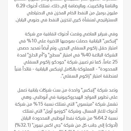
والنافتا والكبريت. وبالإضافة إلى ذلك، تمتلك أدنوك 6.29
مليون برميل من النفط الخام المخزن في الاحتياطي
الاستراتيجي لمنشأة كيري لتخزين النفط في جنوبي اليابان.
وفي فبراير الماضي وقعت أدنوك اتفاقية مع شركة
"إنبكس" اليابانية حصلت بموجبها الأخيرة على 10% في
امتياز حقل زاكوم السفلي البحري، وتم أيضاً تمديد حصص
الشركة البالغة 40% في امتياز "سطح" و"أم الدلخ" لمدة
25 عاماً. كما تم تعيين شركة "جودكو زاكوم السفلي
المحدودة" - المملوكة بالكامل لإنبكس اليابانية - قائداً فنياً
لمنطقة امتياز "زاكوم السفلي".
وتعد شركة "إنبكس" واحدة من ست شركات يابانية تعمل
على تطوير الموارد الهيدروكربونية في أبوظبي، وهي
تشمل شركة "ميتسوي" التي تمتلك نسبة 15% من شركة
أدنوك للغاز المسال، وشركة "كوزمو أويل" التي تمتلك
نسبة 64.2% من شركة نفط أبوظبى المحدودة اليابان
(أدوك) إلى جانب كل من شركة "جي اكس نيبون" (32.1%)