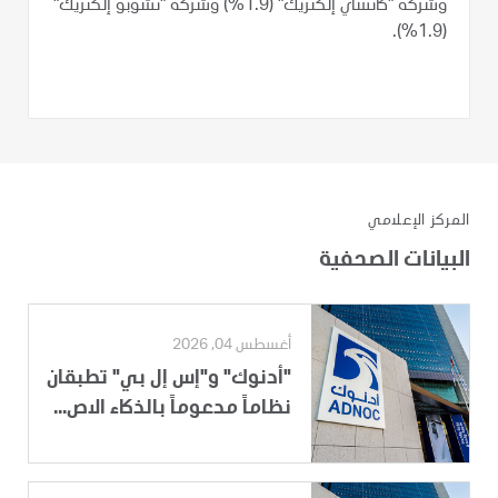
وشركة "كانساي إلكتريك" (1.9%) وشركة "تشوبو إلكتريك"
(1.9%).
المركز الإعلامي
البيانات الصحفية
أغسطس 04, 2026
"أدنوك" و"إس إل بي" تطبقان
نظاماً مدعوماً بالذكاء الاص...