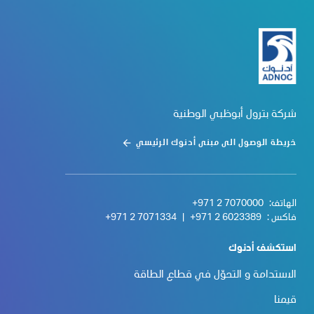
شركة بترول أبوظبي الوطنية
خريطة الوصول الى مبنى أدنوك الرئيسي
الهاتف:
+971 2 7070000
فاكس :
+971 2 6023389
|
+971 2 7071334
استكشف أدنوك
الاستدامة و التحوّل في قطاع الطاقة
قيمنا