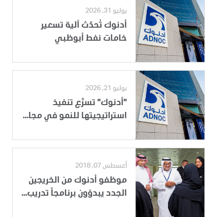
يوليو 31, 2026
أدنوك تُحدّث آلية تسعير
خامات نفط أبوظبي
يوليو 21, 2026
"أدنوك" تسرِّع تنفيذ
استراتيجيتها للنمو في مجا...
أغسطس 07, 2018
موظفو أدنوك من الخريجين
الجدد يبدؤون برنامجاً تدريب...