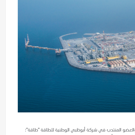
والعضو المنتدب في شركة أبوظبي الوطنية للطاقة "طاقة":