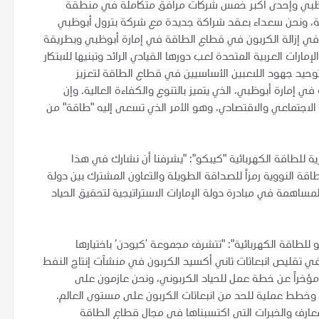
أبوظبي وإحدى أكبر خمس شركات مرافق متكاملة في منطقة
ية، ونحن سعداء بعقد شراكة جديدة مع شركة بترول أبوظبي
في إزالة الكربون في قطاع الطاقة في إمارة أبوظبي وبطريقة
ات العربية المتحدة لعب دورها القيادي الرائد وتبنيها للابتكار
وحيد جهود اللاعبين الأساسيين في قطاع الطاقة لتعزيز
مارة أبوظبي، الذي يتميز بالتنوع والكفاءة العالية. وإن
 الاجتماعي والاقتصادي، وهو الأمر الذي تسعى إليه "طاقة" من
ية للطاقة الكهربائية "كيبكو": "يشرفنا أن نشارك في هذا
ة النووية رمزاً للصداقة الطويلة والتعاون المشترك بين دولة
مساهمة في مبادرة دولة الإمارات الاستراتيجية لتحقيق الحياد
للطاقة الكهربائية": "تتشرف مجموعة ’كيودن‘ باختيارها
تقليص انبعاثات ثاني أكسيد الكربون في منشآت إنتاج النفط
مجموعة ’كيودن‘ مؤخراً عن خطة عمل للحياد الكربوني، ونحن عازمون على
طط عملية للحد من انبعاثات الكربون على مستوى العالم.
عارف والخبرات التي اكتسبناها في مجال قطاع الطاقة