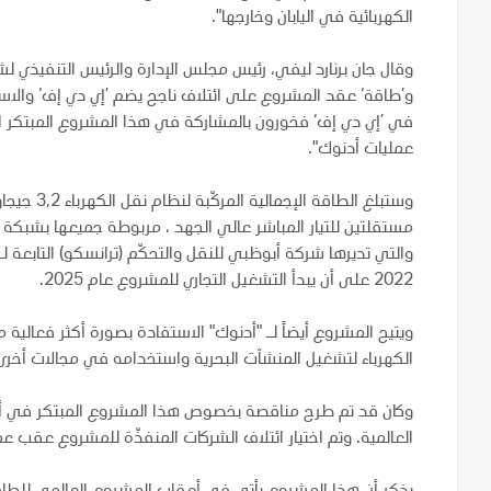
الكهربائية في اليابان وخارجها".
وقال جان برنارد ليفي، رئيس مجلس الإدارة والرئيس التنفيذي ل
و’طاقة‘ عقد المشروع على ائتلاف ناجح يضم ’إي دي إف‘ والاس
في ’إي دي إف‘ فخورون بالمشاركة في هذا المشروع المبتكر ال
عمليات أدنوك".
وستبلغ ال
مستقلتين للتيار المباشر عالي الجهد ، مربوطة جميعها بشبكة ال
والتي تديرها شركة أبوظبي للنقل والتحكّم (ترانسكو) التابعة لـ
2022 على أن يبدأ التشغيل التجاري للمشروع عام 2025.
ويتيح المشروع أيضاً لـ "أدنوك" الاستفادة بصورة أكثر فعالية من
الكهرباء لتشغيل المنشآت البحرية واستخدامه في مجالات أخرى عا
العالمية. وتم اختيار ائتلاف الشركات المنفذّة للمشروع عقب 