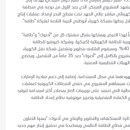
للطاقة "طاقة"، اليوم عن تطوير مشروع استراتيجي بتكلفة 13.22 مليار درهم إماراتي (3.6 مليار دولار أمريكي) يهدف إلى
سيشهد المشروع المبتكر، الذي يعد الأول من نوعه في منطقة
هربائي مباشر عالي الجهد تحت سطح البحر لإمداد عمليات إنتاج
ل ربطها بشبكة كهرباء أبوظبي البرية التابعة لشركة "طاقة".
 لهذا الغرض ويملكها بشكل مشترك كل من "أدنوك" و"طاقة"
ركة الكورية للطاقة الكهربائية (كيبكو)، وشركة كيوشو للطاقة
الكهربائية اليابانية، وشركة الكهرباء الفرنسية (إي دي إف) بحصة 40%. وسيقوم الائتلاف بتطوير وتشغيل شبكة نقل الكهرباء
المتطورة بالشراكة مع "أدنوك" و"طاقة"، على أن تتم إعادة المشروع بالكامل إلى "أدنوك" بعد 35 عاماً من التشغيل. ويخضع
هيئات التنظيمية المعنية.
دهما في مجال الاستدامة، إضافة إلى دعم مبادرة الإمارات
تيجية سعياً لتحقيق الحياد المناخي بحلول عام 2050، حيث سيساهم المشروع في خفض الانبعاثات الكربونية لعمليات
لدات الكهرباء الحالية التي تعتمد على توربينات الغاز بمصادر أكثر استدامة لتوليد
الكفاءة التشغيلية وتعزيز موثوقية نظام إمداد الطاقة
ئرة الاستكشاف والتطوير والإنتاج في أدنوك: "يسرنا التعاون
 قطاع الطاقة العالمي ويساعدنا في تحقيق إنجاز مهم جديد