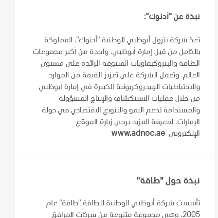
نبذة عن "أدنوك":
تعدّ شركة بترول أبوظبي الوطنية "أدنوك"، المملوكة
بالكامل من قبل إمارة أبوظبي، واحدة من أكبر مجموعات
الطاقة والبتروكيماويات المتنوعة الرائدة على مستوى
العالم. وتعمل الشركة على تعزيز القيمة من الموارد
والاحتياطيات الهيدروكربونية الكبيرة في إمارة أبوظبي
من خلال عمليات الاستكشاف والإنتاج المسؤولة
والمستدامة لدعم النمو والتنويع الاقتصادي في دولة
الإمارات. لمعرفة المزيد يرجى زيارة الموقع
الإلكتروني
www.adnoc.ae
نبذة حول "طاقة"
تأسست شركة أبوظبي الوطنية للطاقة "طاقة" عام
2005، وهي مجموعة متنوعة من شركات المرافق