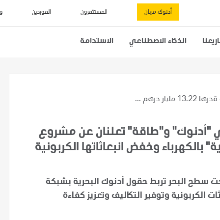
أدنوك مربان
المستثمرون
الموردين
و
يعنا
الذكاء الاصطناعي
الاستدامة
13 مليار درهم ...
ر درهم إماراتي "أدنوك" و"طاقة" تعلنان عن مشروع
" بالكهرباء وخفض انبعاثاتها الكربونية
ت سطح البحر تربط حقول أدنوك البحرية بشبكة
ات الكربونية وتوفير التكاليف وتعزيز كفاءة