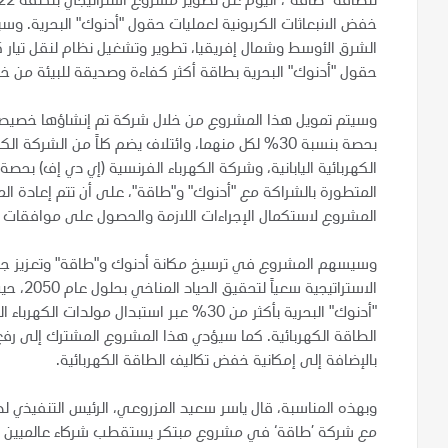
خفض الانبعاثات الكربونية لعمليات حقول "أدنوك" البحرية. و
الشرق الأوسط وشمال إفريقيا، تطوير وتشغيل نظام لنقل تيار ك
حقول "أدنوك" البحرية بطاقة أكثر كفاءة وصديقة للبيئة من خلا
وسيتم تمويل هذا المشروع من خلال شركة تم إنشاؤها خصيصاً
بحصة بنسبة 30% لكل منهما، وائتلاف يضم كلاً من الش
المشروع لاستكمال الإجراءات اللازمة والحصول على موافقات ال
وسيسهم المشروع في ترسيخ مكانة أدنوك و"طاقة" وتعزيز جهو
الاسترا
"أدنوك" البحرية بأكثر من 30% عبر استبدال مو
الطاقة الكهربائية. كما سيؤدي هذا المشروع المشترك إلى رفع 
بالإضافة إلى إمكانية خفض تكاليف الطاقة الكهربائية.
وبهذه المناسبة، قال ياسر سعيد المزروعي، الرئيس التنفيذي لدا
مع شركة ’طاقة‘ في مشروع مبتكر يستقطب شركاء عالميين في