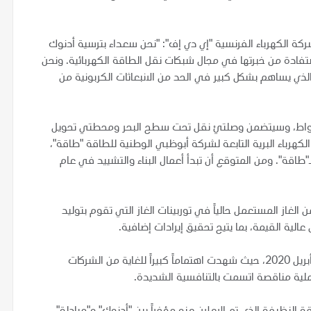
شركة الكهرباء الفرنسية "إي دي إف": "نحن سعداء بترسية أدنوك
تفادة من خبرتها في مجال شبكات نقل الطاقة الكهربائية. ونحن
ذي يساهم بشكل كبير في الحد من الانبعاثات الكربونية من
طاقة الإجمالية المركّبة لنظام نقل الكهرباء 3,2 جيجاواط، وسيتضمن وصلتيْ نقل تحت سطح البحر ومحطتي تحويل
كهرباء البرية التابعة لشركة أبوظبي الوطنية للطاقة "طاقة"،
"طاقة". ومن المتوقع أن تبدأ أعمال البناء والتشييد في عام
 الغاز المستعمل حالياً في توربينات الغاز التي تقوم بتوليد
لية القيمة، بما يتيح تحقيق إيرادات إضافية.
وكان قد تم طرح مناقصة بخصوص هذا المشروع المبتكر في أبريل 2020، حيث شهدت اهتماماً كبيراً للغاية من الشركات
عملية مناقصة اتسمت بالتنافسية الشديدة.