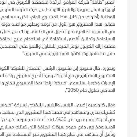
"تُعتبر "طاقة" شركة المرافق الرائدة منخفضة الكربون في 
أوروبا وشمال إفريقيا والشرق الأوسط من حيث القيمة السوق
الوطنية (أدنوك) من خلال هذا المشروع الهام، الذي سيساهم 
فعالة. هذا المشروع هو الأول من نوعه ويظهر مواصلة دولة الإمار
في المسيرة العالمية نحو التحول في الطاقة، وذلك من خلال ت
الاستدامة وتحقيق أقصى استفادة في استخدام مزيج الطاقة في إ
عملية إزالة الكربون توفر الفرص للتعاون والنمو على الصعيدين
خلال تحالفاتها وشراكاتها الاستراتيجية في السوق."
وبدوره، قال سيونج إيل تشيونج، الرئيس التنفيذي للشركة الكور
المشروع الاستراتيجي مع أدنوك. وفيما أصبح مشروع براكة للطاق
الإمارات وكوريا، ستسعى ’كيبكو‘ لإنجاز هذا المشروع بنجاح وال
المناخي بحلول عام 2050".
وقال كازوهيرو إكيبي، الرئيس والرئيس التنفيذي لشركة "كيوشو 
كشريك تجاري ومساهم في تنفيذ هذا المشروع الذي يساعد في 
في أدنوك بنسبة تزيد عن 30%. لقد أعلنت 
المساهمة في دفع جهود شركات الطاقة التي تمتلك مشاريع وخ
ونأمل أن نساهم في نجاح هذا المشروع عبر الاستفادة من الم