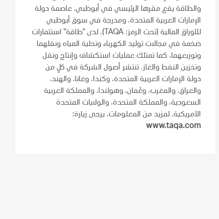
والطاقة يقع مقرها الرئيسي في أبوظبي، عاصمة دولة
الإمارات العربية المتحدة، ومدرجة في سوق أبوظبي
للأوراق المالية (تحت الرمز: TAQA). لدى "طاقة" استثمارات
ضخمة في مجالات توليد الكهرباء وتحلية المياه ونقلهما
وتوزيعهما، كما تمتلك عمليات استكشاف وإنتاج ونقل
وتخزين النفط والغاز. تنتشر أصول الشركة في كلٍ من
دولة الإمارات العربية المتحدة، وكندا، وغانا، والهند،
والعراق، والمغرب، وعُمان، وهولندا، والمملكة العربية
السعودية، والمملكة المتحدة، والولايات المتحدة
الأمريكية. لمزيد من المعلومات، يرجى زيارة:
www.taqa.com