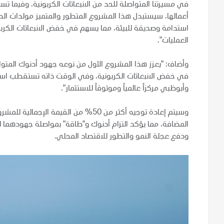
في مسيرتنا المتواصلة للحد من الانبعاثات الكربونية. وفيما 
أعمالها، سيستبدل هذا المشروع المتطور والمتميز مولدات الطا
استدامة وصديقة للبيئة، مما يسهم في خفض الانبعاثات الكربوني
العمليات".
وأضاف: "يعزز هذا المشروع الأول من نوعه جهود أدنوك المتوا
في خفض الانبعاثات الكربونية، وفي الوقت ذاته تستقطب استثما
وأبوظبي مركزاً عالمياً وموثوقاً للاستثمار".
وسيتم إعادة توجيه أكثر من 50% من القيم
المضافة، مما يؤكد التزام أدنوك و"طاقة" بمواصلة جهودهما لت
ودفع عجلة النمو والتطور للاقتصاد المحلي.