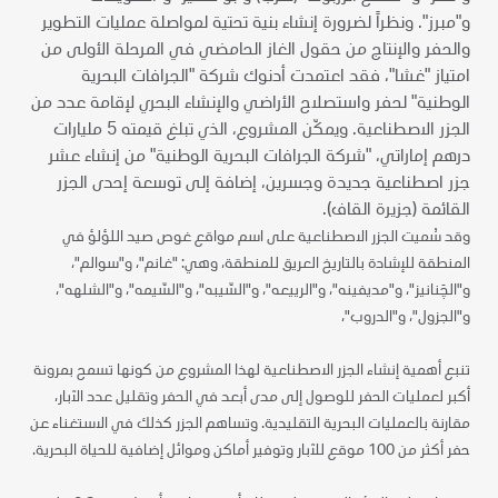
و"مبرز". ونظراً لضرورة إنشاء بنية تحتية لمواصلة عمليات التطوير
والحفر والإنتاج من حقول الغاز الحامضي في المرحلة الأولى من
امتياز "غشا"، فقد اعتمدت أدنوك شركة "الجرافات البحرية
الوطنية" لحفر واستصلاح الأراضي والإنشاء البحري لإقامة عدد من
الجزر الاصطناعية. ويمكّن المشروع، الذي تبلغ قيمته 5 مليارات
درهم إماراتي، "شركة الجرافات البحرية الوطنية" من إنشاء عشر
جزر اصطناعية جديدة وجسرين، إضافة إلى توسعة إحدى الجزر
القائمة (جزيرة القاف).
وقد سُميت الجزر الاصطناعية على اسم مواقع غوص صيد اللؤلؤ في
المنطقة للإشادة بالتاريخ العريق للمنطقة، وهي: "غانم"، و"سوالم"،
و"الچَنانيز"، و"مديفينه"، و"الرييعه"، و"السّيبه"، و"السّيمه"، و"الشلهه"،
و"الجزول"، و"الدروب"،
تنبع أهمية إنشاء الجزر الاصطناعية لهذا المشروع من كونها تسمح بمرونة
أكبر لعمليات الحفر للوصول إلى مدى أبعد في الحفر وتقليل عدد الآبار،
مقارنة بالعمليات البحرية التقليدية. وتساهم الجزر كذلك في الاستغناء عن
حفر أكثر من 100 موقع للآبار وتوفير أماكن وموائل إضافية للحياة البحرية.