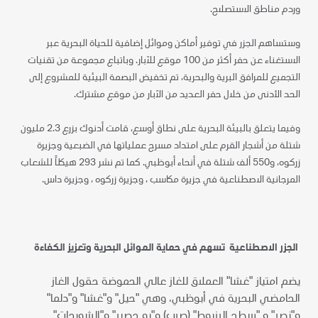
وردم مناطق الاستصلاح.
وستساهم الجزر في توفير أماكن وموائل إضافية للحياة البحرية عبر
الاستغناء عن حفر أكثر من 100 موقع للآبار. وباتباع مجموعة من تقنيات
التجميع للمرافق البرية والبحرية، تم تخفيض البصمة البيئية للمشروع إلى
الحد الأدنى من خلال حفر العديد من الآبار من موقع مشترك.
وفيما يتعلق بالبيئة البحرية على نطاق أوسع، قامت أدنوك بزرع 2.3 مليون
شتلة من أشجار القرم على امتداد مسرح عملياتها في الضبعية وجزيرة
زركوه، و550 ألف شتلة في أنحاء أبوظبي. كما تم نشر 293 هيكلاً للشعاب
المرجانية الاصطناعية في جزيرة مكاسب ، وجزيرة زركوه ، وجزيرة داس.
الجزر الاصطناعية تسهم في حماية الموائل البحرية وتعزيز الكفاءة
يضم امتياز "غشا" العملاق للغاز عالي الحموضة حقول الغاز
الحامضي البحرية في أبوظبي، وهي "حيل" و"غشا" و"دلما"
و"نصر" و "سطح الرزبوط" (صرب) و"بو حصير" و"الشويحات"