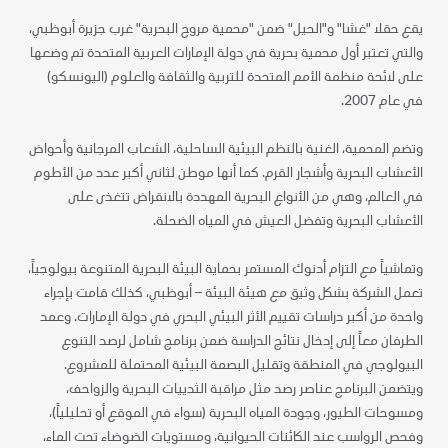
يقع حقلا "غشا" و"الحيل" ضمن "محمية مروح البحرية" غرب جزيرة أبوظبي،
والتي تعتبر أول محمية بحرية في دولة الإمارات العربية المتحدة تم وضعها
على لائحة منظمة الأمم المتحدة للتربية والثقافة والعلوم (اليونسكو)
في عام 2007.
وتضم المحمية، الغنية بالنظم البيئية الساحلية، الشعاب المرجانية وأحواض
الأعشاب البحرية وأشجار القرم. كما أنها موطن لثاني أكبر عدد من الأطوم
في العالم، وهي من الأنواع البحرية المهددة بالانقراض تتغذى على
الأعشاب البحرية وتفضل العيش في المياه الضحلة.
وتماشياً مع التزام أدنوك المستمر بحماية البيئة البحرية المتنوعة بيولوجياً،
تعمل الشركة بشكل وثيق مع هيئة البيئة – أبوظبي، كذلك قامت بإجراء
واحدة من أكبر دراسات تقييم الأثر البيئي البحري في دولة الإمارات. وعمد
الطرفان معاً إلى إدخال نتائج الدراسة ضمن برنامج شامل لرصد التنوع
البيولوجي في المنطقة وتقليل البصمة البيئية المحتملة للمشروع.
ويتضمن البرنامج عناصر رصد مثل مراقبة الثدييات البحرية والزواحف،
ومسوحات الطيور، وجودة المياه البحرية (سواء في الموقع أو تحليلياً)،
وفحص الرواسب عند الكائنات الحيوانية، ومستويات الضوضاء تحت الماء،