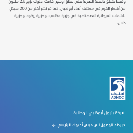
وفيما يتعلق بالبيئة البحرية على نطاق أوسع، قامت أدنوك بزرع 2.8 مليون
من أشجار القرم في مختلف أنحاء أبوظبي، كما تم نشر أكثر من 200 هيكلٍ
للشعاب المرجانية الاصطناعية في جزيرة مكاسب، وجزيرة زركوه، وجزيرة
داس.
شركة بترول أبوظبي الوطنية
خريطة الوصول الى مبنى أدنوك الرئيسي