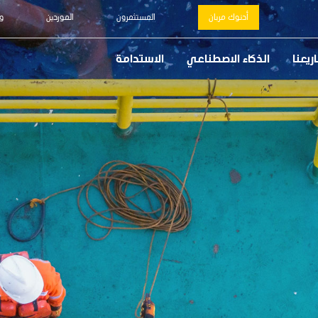
أدنوك مربان
المستثمرون
الموردين
و
يعنا
الذكاء الاصطناعي
الاستدامة