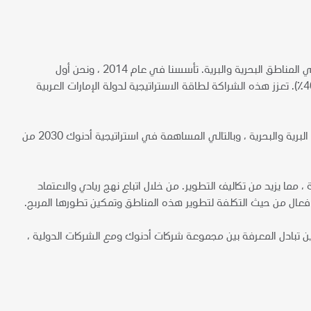
نحن شركة التنقيب والإنتاج الرائدة في أدنوك والمكلفون بقيادة تطوير الحقول الثانوية في المناطق البحرية والبرية. تأسسنا في عام 2014 ، ونحن أول
مشروع مشترك بين أدنوك (60٪) ومؤسسة البترول الوطنية الصينية (سي إن بي سي - 40٪). تعزز هذه الشراكة لطاقة الاستراتيجية لدولة الإمارات العربية
تمتد أنشطتنا في سلسلة تتضمن الهيدروكربونات و التنقيب إلى إنتاج النفط في المناطق البرية والبحرية ، وبالتالي المساهمة في استراتيجية أدنوك 2030 من
، مما يزيد من تكاليف التطوير. من خلال اتباع نهج ريادي والاعتماد
عال من حيث التكلفة لتطوير هذه المناطق وتمكين تطورها المربح.
كين تبادل المعرفة بين مجموعة شركات أدنوك ومع الشركات الدولية ،