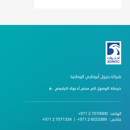
شركة بترول أبوظبي الوطنية
خريطة الوصول الى مبنى أدنوك الرئيسي
الهاتف:
+971 2 7070000
فاكس :
+971 2 6023389
|
+971 2 7071334