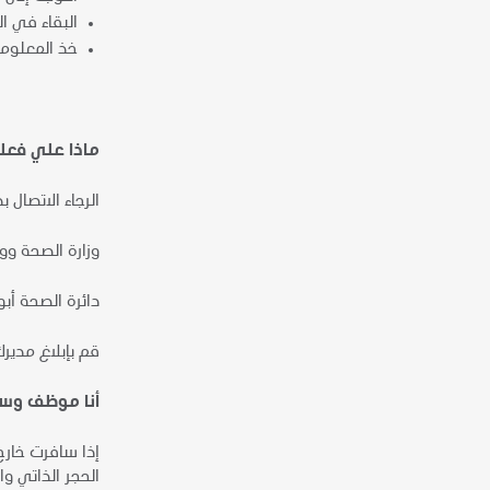
البقاء في ا
خذ المعلوما
ماذا علي فعله
الرجاء الاتصال 
‏وزارة الصحة ووقاية
دائرة الصحة أبوظبي 
قم بإبلاغ مديرك
أنا موظف وساف
الحجر الذاتي والعمل من المنزل لم