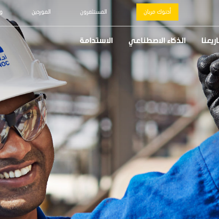
أدنوك مربان
المستثمرون
الموردين
و
يعنا
الذكاء الاصطناعي
الاستدامة