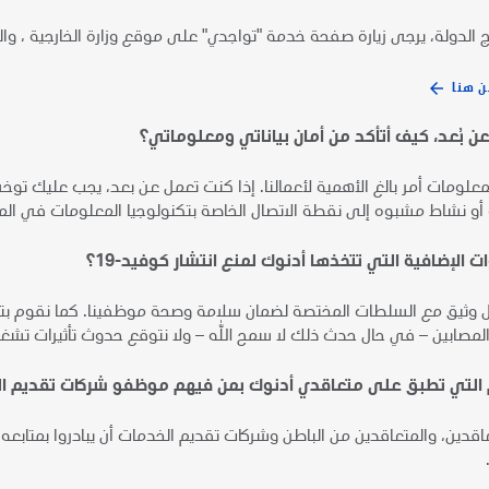
 الدولة، يرجى زيارة صفحة خدمة "تواجدي" على موقع وزارة الخارجية ، والت
 هنا
ً عن بُعد، كيف أتأكد من أمان بياناتي ومعلوماتي؟
لمعلومات أمر بالغ الأهمية لأعمالنا. إذا كنت تعمل عن بعد، يجب عليك توخ
و نشاط مشبوه إلى نقطة الاتصال الخاصة بتكنولوجيا المعلومات في ال
 الإضافية التي تتخذها أدنوك لمنع انتشار كوفيد-19؟
وثيق مع السلطات المختصة لضمان سلامة وصحة موظفينا. كما نقوم بتطبيق
مصابين – في حال حدث ذلك لا سمح الله – ولا نتوقع حدوث تأثيرات تشغي
 التي تطبق على متعاقدي أدنوك بمن فيهم موظفو شركات تقديم ا
اقدين، والمتعاقدين من الباطن وشركات تقديم الخدمات أن يبادروا بمتابع