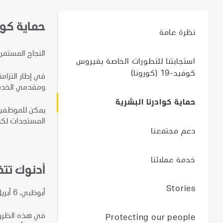
حماية كواد
نظرة عامة
النجاح المستمر ل
استجابتنا للتطورات الخاصة بفيروس
كوفيد-19 (كورونا)
ومقدمي الخدم
حماية كوادرنا البشرية
يمكن للموظفين 
المستجدات لكوفيد-19 من خلال التواصل مع دائرة الموارد البشرية أو دائرة المشتريات. في الوقت الحالي، يمكن ا
دعم مجتمعنا
خدمة عملائنا
أدنوك تتخ
Stories
أبوظبي، 6 أبريل 2020
في هذه الظروف 
Protecting our people