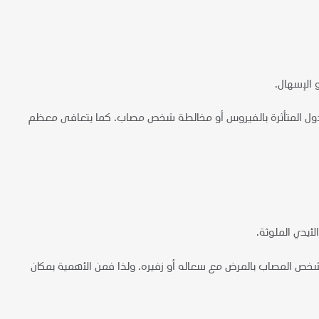
 الإسهال.
الدول المتأثرة بالفيروس أو مخالطة شخص مصاب. كما يتعافى معظم
يدي الملوثة.
القُطيرات التي تخرج من الشخص المصاب بالمرض مع سعاله أو زفيره. ولذا فمن الأهمية بمكان