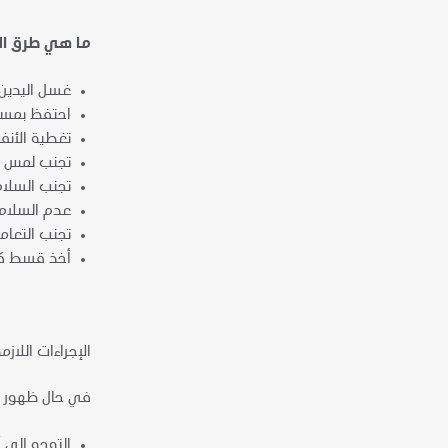
ما هي طرق ال
غسل اليدين 
احتفظ بمسافة لا تقل عن 
تغطية الأنف
تجنب لمس ال
تجنب السلام ب
عدم السلام ب
تجنب التعامل
أخذ قسط كاف
الإجراءات اللاز
في حال ظهور أع
التوجه إلى 