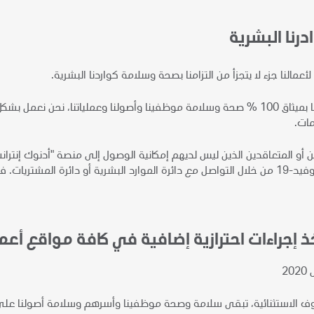
رنا البشرية
أعمالنا جزء لا يتجزأ من التزامنا بصحة وسلامة كواردنا البشرية.
في إطار التزامنا بميثاق 100 % صحة وسلامة موظفينا وأصولنا وعملياتنا،
ات.
أو المتعاقدين الذين ليس لديهم إمكانية الوصول إلى منصة "أدنوك إنتران
لرجوع إلى القائمة أدناه للأسئلة الشائعة.
ذ إجراءات احترازية إضافية في كافة مواقع أعما
الاستثنائية، تبقى سلامة وصحة موظفينا وأسرهم وسلامة أصولنا على رأس 