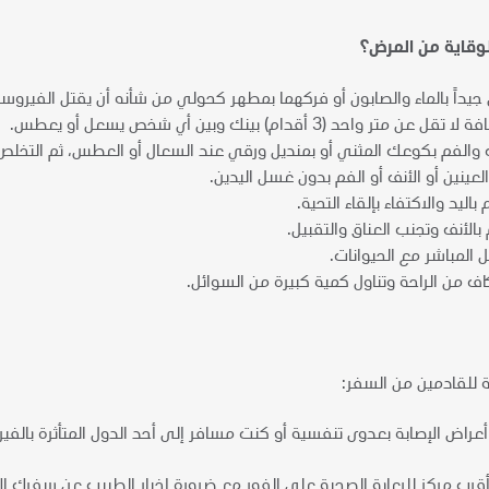
وقاية من المرض؟
جيداً بالماء والصابون أو فركهما بمطهر كحولي من شأنه أن يقتل الفيرو
متر واحد (3 أقدام) بينك وبين أي شخص يسعل أو يعطس.
 والفم بكوعك المثني أو بمنديل ورقي عند السعال أو العطس، ثم التخلص
عينين أو الأنف أو الفم بدون غسل اليدين.
اليد والاكتفاء بإلقاء التحية.
الأنف وتجنب العناق والتقبيل.
 المباشر مع الحيوانات.
 من الراحة وتناول كمية كبيرة من السوائل.
مة للقادمين من السفر:
راض الإصابة بعدوى تنفسية أو كنت مسافر إلى أحد الدول المتأثرة بالفيروس
أقرب مركز للرعاية الصحية على الفور مع ضرورة إخبار الطبيب عن سفرك ال