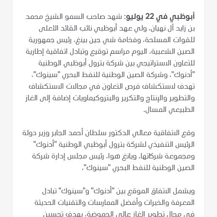
أبوظبي في 22 يوليو
: شهد صاحب السمو الشيخ محمد
بن زايد آل نهيان، ولي عهد أبوظبي نائب القائد الأعلى
للقوات المسلحة، وفخامة شي جين بينغ، رئيس جمهورية
الصين الشعبية، اليوم مراسم توقيع وتبادل اتفاقية إطارية
للتعاون الاستراتيجي بين شركة بترول أبوظبي الوطنية
"أدنوك"، وشركة الصين الوطنية للنفط البحري "سينوك"،
تهدف لاستكشاف فرص التعاون في مجالات الاستكشاف
والتطوير والإنتاج والتكرير والبتروكيماويات إضافة إلى الغاز
الطبيعي المسال.
وقع الاتفاقية معالي الدكتور سلطان أحمد الجابر وزير دولة
الرئيس التنفيذي لشركة بترول أبوظبي الوطنية "أدنوك"
ومجموعة شركاتها، ويانغ هوا، رئيس مجلس إدارة شركة
الصين الوطنية للنفط البحري "سينوك"،
ويشمل الاتفاق الموقع بين "أدنوك" و"سينوك" تبادل
المعرفة والخبرات وأفضل الممارسات والتقنيات الحديثة
في مجال تطوير الغاز عالي الحموضة، بهدف تحسين