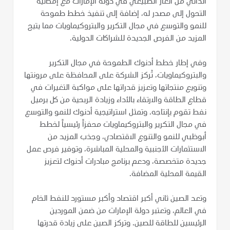
الذاتي من الغاز الطبيعي في دولة الإمارات مع إمكانية
التحول إلى مصدر له، إضافة إلى تنفيذ خطط طموحة
للنمو والتوسع في مجال التكرير والبتروكيماويات مما يتيح
المزيد من الفرص الجديدة للشراكات الدولية.
وفي إطار خطط أدنوك الطموحة في مجال التكرير
والبتروكيماويات، تُركز الشركة على المحافظة على مرونتها
وتنويع منتجاتها وتعزيز قدراتها على مواكبة التغيرات في
قطاع الطاقة والارتقاء بالأداء وزيادة الربحية من كل برميل
نفط تقوم بإنتاجه. وتمثل استراتيجية أدنوك للنمو والتوسع
في مجال التكرير والبتروكيماويات محفزاً رئيسياً لخطط
أبوظبي للنمو والتنوع الاقتصادي، وجذب المزيد من
الاستثمارات الأجنبية والمحلية المباشرة، وتوفير فرص عمل
جديدة متخصصة، ودعم برنامج مبادرات أدنوك لتعزيز
القيمة المحلية المضافة.
وتعد الصين ثاني أكبر اقتصاد وأكبر مستورد للنفط الخام
في العالم، وتعتبر دولة الإمارات من ضمن الموردين
الرئيسين للطاقة للصين. وتركز الصين على زيادة قدرتها