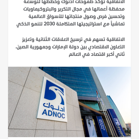
الاتفاقية تؤكد طموحات أدنوك وخططها لتوسعة
محفظة أعمالها في مجال التكرير والبتروكيماويات
وتحسين فرص وصول منتجاتها للأسواق العالمية
تماشياً مع استراتيجيتها المتكاملة 2030 للنمو الذكي
الاتفاقية تسهم في ترسيخ العلاقات الثنائية وتعزيز
التعاون الاقتصادي بين دولة الإمارات وجمهورية الصين،
ثاني أكبر اقتصاد في العالم