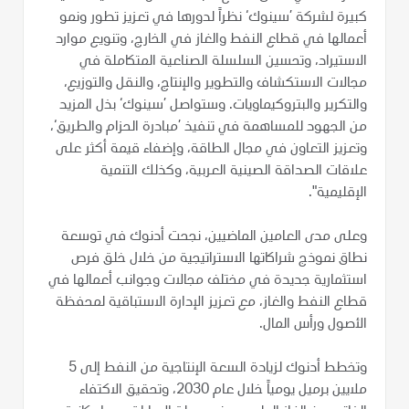
كبيرة لشركة ’سينوك‘ نظراً لدورها في تعزيز تطور ونمو
أعمالها في قطاع النفط والغاز في الخارج، وتنويع موارد
الاستيراد، وتحسين السلسلة الصناعية المتكاملة في
مجالات الاستكشاف والتطوير والإنتاج، والنقل والتوزيع،
والتكرير والبتروكيماويات. وستواصل ’سينوك‘ بذل المزيد
من الجهود للمساهمة في تنفيذ ’مبادرة الحزام والطريق‘،
وتعزيز التعاون في مجال الطاقة، وإضفاء قيمة أكثر على
علاقات الصداقة الصينية العربية، وكذلك التنمية
الإقليمية".
وعلى مدى العامين الماضيين، نجحت أدنوك في توسعة
نطاق نموذج شراكاتها الاستراتيجية من خلال خلق فرص
استثمارية جديدة في مختلف مجالات وجوانب أعمالها في
قطاع النفط والغاز، مع تعزيز الإدارة الاستباقية لمحفظة
الأصول ورأس المال.
وتخطط أدنوك لزيادة السعة الإنتاجية من النفط إلى 5
ملايين برميل يومياً خلال عام 2030، وتحقيق الاكتفاء