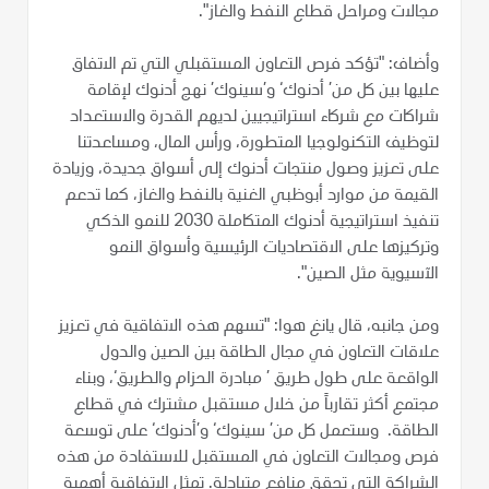
مجالات ومراحل قطاع النفط والغاز".
وأضاف: "تؤكد فرص التعاون المستقبلي التي تم الاتفاق
عليها بين كل من’ أدنوك‘ و’سينوك’ نهج أدنوك لإقامة
شراكات مع شركاء استراتيجيين لديهم القدرة والاستعداد
لتوظيف التكنولوجيا المتطورة، ورأس المال، ومساعدتنا
على تعزيز وصول منتجات أدنوك إلى أسواق جديدة، وزيادة
القيمة من موارد أبوظبي الغنية بالنفط والغاز، كما تدعم
تنفيذ استراتيجية أدنوك المتكاملة 2030 للنمو الذكي
وتركيزها على الاقتصاديات الرئيسية وأسواق النمو
الآسيوية مثل الصين".
ومن جانبه، قال يانغ هوا: "تسهم هذه الاتفاقية في تعزيز
علاقات التعاون في مجال الطاقة بين الصين والدول
الواقعة على طول طريق ’ مبادرة الحزام والطريق‘، وبناء
مجتمع أكثر تقارباً من خلال مستقبل مشترك في قطاع
الطاقة. وستعمل كل من’ سينوك‘ و’أدنوك‘ على توسعة
فرص ومجالات التعاون في المستقبل للاستفادة من هذه
الشراكة التي تحقق منافع متبادلة. تمثل الاتفاقية أهمية