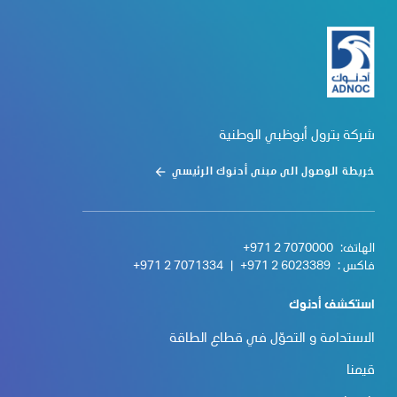
شركة بترول أبوظبي الوطنية
خريطة الوصول الى مبنى أدنوك الرئيسي
الهاتف:
+971 2 7070000
فاكس :
+971 2 6023389
|
+971 2 7071334
استكشف أدنوك
الاستدامة و التحوّل في قطاع الطاقة
قيمنا