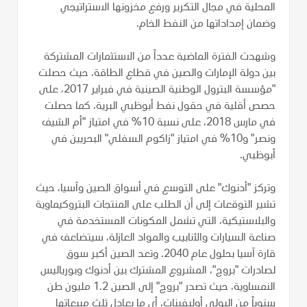
المحلية في مجال التكرير ورفع مخزونها الاستراتيجي
وضمان إمداداتها من النفط الخام.
وشهدت الفترة الماضية عدداً من الاستثمارات المشتركة
بين دولة الإمارات والصين في قطاع الطاقة، حيث حصلت
"مؤسسة البترول الوطنية الصينية في فبراير 2017، على
حصص أقلية في حقول نفط أبوظبي البرية، كما حصلت
في مارس 2018، على نسبة 10% في امتياز "أم الشيف
ونصر" و10% في امتياز "زاكوم السفلي" البحريين في
أبوظبي.
وتركز "أدنوك" على التوسع في أسواق الصين وآسيا، حيث
تشير التوقعات إلى أن الطلب على المنتجات البتروكيماوية
والبلاستيكية، التي تشمل المكونات المستخدمة في
صناعة السيارات والأنابيب والمواد العازلة، سيتضاعف في
قارة آسيا بحلول عام 2040. وتعد الصين أكبر سوق
لصادرات "بروج"، المشروع المشترك بين أدنوك وبورياليس
النمساوية، حيث تصدر "بروج" إلى الصين 1.2 مليون طن
سنوياً من البولي أوليفينات، أي ما يعادل ثلث مبيعاتها