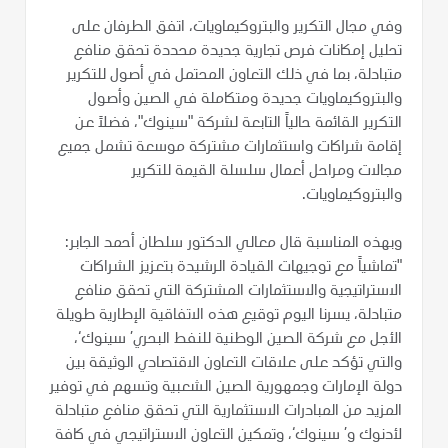
وفي مجال التكرير والبتروكيماويات، اتفق الطرفان على
تحليل إمكانات فرص تجارية جديدة محددة تحقق منافع
متبادلة، بما في ذلك التعاون المحتمل في أصول للتكرير
والبتروكيماويات جديدة ومتكاملة في الصين وأصول
التكرير القائمة حالياً التابعة لشركة "سينوك"، فضلاً عن
إقامة شراكات واستثمارات مشتركة موسعة تشمل جميع
مجالات ومراحل أعمال سلسلة القيمة للتكرير
والبتروكيماويات.
وبهذه المناسبة قال معالي الدكتور سلطان أحمد الجابر:
"تماشياً مع توجيهات القيادة الرشيدة بتعزيز الشراكات
الاستراتيجية والاستثمارات المشتركة التي تحقق منافع
متبادلة، يسرنا اليوم توقيع هذه الاتفاقية الإطارية طويلة
الأجل مع شركة الصين الوطنية للنفط البحري’ سينوك‘،
والتي تؤكد على علاقات التعاون الاقتصادي الوثيقة بين
دولة الإمارات وجمهورية الصين الشعبية وتسهم في توفير
المزيد من المبادرات الاستثمارية التي تحقق منافع متبادلة
لأدنوك و’ سينوك‘، وتمكين التعاون الاستراتيجي في كافة