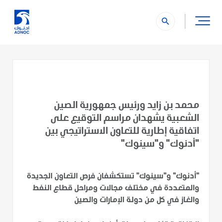
search
محمد بن زايد ورئيس جمهورية الصين
الشعبية يشهدان مراسم التوقيع على
اتفاقية إطارية للتعاون الاستراتيجي بين
"أدنوك" و"سينوك"
"أدنوك" و"سينوك" تستكشفان فرص التعاون الجديدة
والمتعددة في مختلف مجالات ومراحل قطاع النفط
والغاز في كل من دولة الإمارات والصين