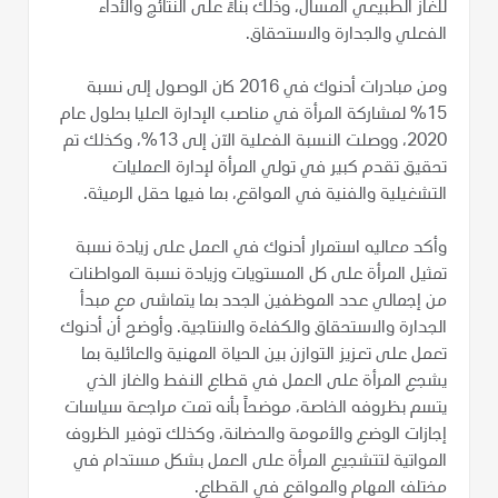
للغاز الطبيعي المسال، وذلك بناءً على النتائج والأداء
الفعلي والجدارة والاستحقاق.
ومن مبادرات أدنوك في 2016 كان الوصول إلى نسبة
15% لمشاركة المرأة في مناصب الإدارة العليا بحلول عام
2020، ووصلت النسبة الفعلية الآن إلى 13%، وكذلك تم
تحقيق تقدم كبير في تولي المرأة لإدارة العمليات
التشغيلية والفنية في المواقع، بما فيها حقل الرميثة.
وأكد معاليه استمرار أدنوك في العمل على زيادة نسبة
تمثيل المرأة على كل المستويات وزيادة نسبة المواطنات
من إجمالي عدد الموظفين الجدد بما يتماشى مع مبدأ
الجدارة والاستحقاق والكفاءة والانتاجية. وأوضح أن أدنوك
تعمل على تعزيز التوازن بين الحياة المهنية والعائلية بما
يشجع المرأة على العمل في قطاع النفط والغاز الذي
يتسم بظروفه الخاصة، موضحاً بأنه تمت مراجعة سياسات
إجازات الوضع والأمومة والحضانة، وكذلك توفير الظروف
المواتية لتتشجيع المرأة على العمل بشكل مستدام في
مختلف المهام والمواقع في القطاع.