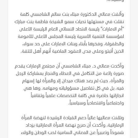
وألقت معالي الدكتورة ميثاء بنت سالم الشامسي كلمة
نقلت في مستهلها تحيات سمو الشيخة فاطمة بنت مبارك
"أم الامارات" رئيسة الاتحاد النسائي العام الرئيسة الأعلى
لمؤسسة التنمية الأسرية رئيسة المجلس الأعلى للأمومة
والطفولة، وفخرها بأبناء وبنات الامارات على حد سواء،
الذين أثبتو وعلى مدى العقود الماضية أنهم أهل للثقة.
وأكدت معالي د. ميثاء الشامسي أن مجتمع الإمارات يقدم
صورة رائعة من التكامل في العطاء والانجاز بمشاركة الرجل
والمرأة، حيث لم يعد هناك ميدان إلا والمرأة لها إسهام
فيه، بل في كل تفاصيل مسؤولياته ومهامه. وها هي
انجازاتها حاضرة في كافة التخصصات علمياً وثقافياً
واجتماعياً واقتصادياً وسياسياً.
وثمّنت معاليها عالياً دعم القيادة الرشيدة لنهضة المرأة
الإماراتية، وأكدت أن صرح نهضة المرأة الاماراتية يزداد
شموخاً وتعبيراً عن المعاني السامية لحب الوطن والولاء