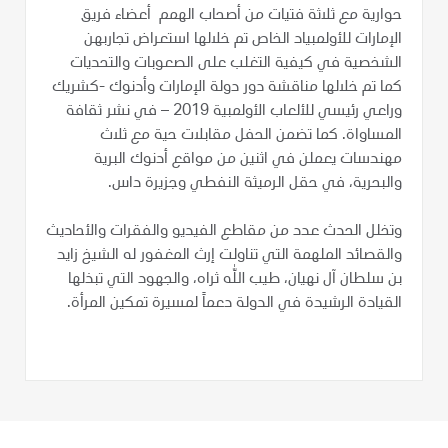
حوارية مع ثلاثة فتيات من أصحاب الهمم أعضاء فريق
الإمارات للأولمبياد الخاص تم خلالها استعراض تجاربهن
الشخصية في كيفية التغلب على الصعوبات والتحديات
كما تم خلالها مناقشة دور دولة الإمارات وأدنوك -كشريك
وراعي رئيسي للألعاب الأولمبية 2019 – في نشر ثقافة
المساواة. كما تضمن الحفل مقابلات حية مع ثلاث
مهندسات يعملن في اثنين من مواقع أدنوك البرية
والبحرية، في حقل الرميثة النفطي وجزيرة داس.
وتخلل الحدث عدد من مقاطع الفيديو والفقرات والأحاديث
والقصائد الملهمة التي تناولت إرث المغفور له الشيخ زايد
بن سلطان آل نهيان، طيب الله ثراه، والجهود التي تبذلها
القيادة الرشيدة في الدولة دعماً لمسيرة تمكين المرأة.