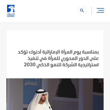
search
بمناسبة يوم المرأة الإماراتية أدنوك تؤكد
على الدور المحوري للمرأة في تنفيذ
استراتيجية الشركة للنمو الذكي 2030