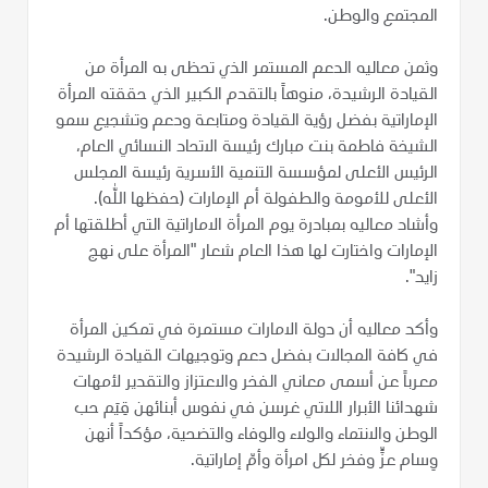
المجتمع والوطن.
وثمن معاليه الدعم المستمر الذي تحظى به المرأة من
القيادة الرشيدة، منوهاً بالتقدم الكبير الذي حققته المرأة
الإماراتية بفضل رؤية القيادة ومتابعة ودعم وتشجيع سمو
الشيخة فاطمة بنت مبارك رئيسة الاتحاد النسائي العام،
الرئيس الأعلى لمؤسسة التنمية الأسرية رئيسة المجلس
الأعلى للأمومة والطفولة أم الإمارات (حفظها الله).
وأشاد معاليه بمبادرة يوم المرأة الاماراتية التي أطلقتها أم
الإمارات واختارت لها هذا العام شعار "المرأة على نهج
زايد".
وأكد معاليه أن دولة الامارات مستمرة في تمكين المرأة
في كافة المجالات بفضل دعم وتوجيهات القيادة الرشيدة
معرباً عن أسمى معاني الفخر والاعتزاز والتقدير لأمهات
شهدائنا الأبرار اللاتي غرسن في نفوس أبنائهن قِيَم حب
الوطن والانتماء والولاء والوفاء والتضحية، مؤكداً أنهن
وِسام عزٍّ وفخر لكل امرأة وأمّ إماراتية.