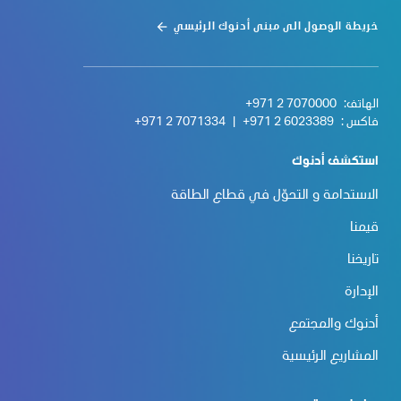
خريطة الوصول الى مبنى أدنوك الرئيسي
الهاتف:
+971 2 7070000
فاكس :
+971 2 6023389
|
+971 2 7071334
استكشف أدنوك
الاستدامة و التحوّل في قطاع الطاقة
قيمنا
تاريخنا
الإدارة
أدنوك والمجتمع
المشاريع الرئيسية