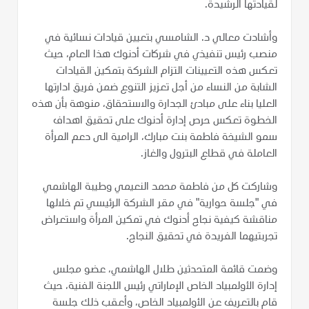
لقيادتها الرشيدة.
وأشادت معالي د. الشامسي بتعيين قيادات نسائية في
منصب رئيس تنفيذي في شركات أدنوك هذا العام، حيث
تعكس هذه التعيينات التزام الشركة بتمكين القيادات
الشابة من النساء من أجل تعزيز التنوع ضمن فريق ادارتها
العليا بناء على مبادئ الجدارة والاستحقاق، منوهة بأن هذه
الخطوة تعكس حرص إدارة أدنوك على تحقيق اهداف
سمو الشيخة فاطمة بنت مبارك، الرامية الى دعم المرأة
العاملة في قطاع البترول والغاز.
وشاركت كل من فاطمة محمد النعيمي وطيبة الهاشمي
في "جلسة حوارية" في مقر الشركة الرئيسي تم خلالها
مناقشة كيفية نجاح أدنوك في تمكين المرأة واستعراض
تجربتيهما الفريدة في تحقيق النجاح.
وضمت قائمة المتحدثين طلال الهاشمي، عضو مجلس
إدارة الأولمبياد الخاص الإماراتي رئيس اللجنة الفنية، حيث
قام بالتعريف عن الأولمبياد الخاص، وأعقب ذلك جلسة