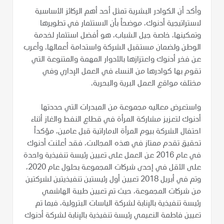
وأكد أن الكوادر البشرية تمثل أحد أهم الركائز الأساسية
لاستراتيجية أدنوك، موضحاً بأن الاستثمار في تطويرها
وتمكينها، خاصة جيل الشباب، هو أفضل استثمار لخدمة
الوطن ولضمان مستقبل الشركة واستدامة أعمالها. وأعرب
عن فخر أدنوك واعتزازها بالأدوار المهمة والمتنوعة التي
تقوم بها كوادرها من النساء في العمل الإداري وفي
مختلف مواقع العمل البرية والبحرية.
واستعرض معاليه مجموعة من المبدرات التي حددتها
أدنوك لتعزيز مشاركة المرأة في قطاع النفط والغاز أثناء
احتفال الشركة بيوم المرأة الاماراتية قبل عامين، مؤكداً
تحقيق تقدم ممتاز في هذه المجالات، فقد أعلنت أدنوك
في عام 2016 عن العمل على تعيين رئيسة تنفيذية واحدة
على الأقل في إحدى شركات المجموعة بحلول عام 2020،
وتم في أبريل 2018 تعيين أول رئيستين تنفيذيتين لشركتين
من شركات المجموعة، حيث تم تعيين طيبة الهاشمي
رئيسة تنفيذية بالإنابة لشركة الياسات البترولية، فيما تم
تعيين فاطمة النعيمي رئيسة تنفيذية بالإنابة لشركة أدنوك