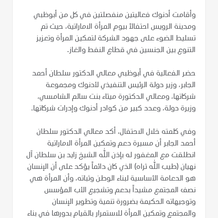
وأقامت أدنوك فعاليتين منفصلتين في كل من أبوظبي
ومدينة الرويس احتفالاً بيوم المرأة الاماراتية، حيث تم
تسليط الضوء على جهود الشركة لتمكين المرأة وتعزيز
التنوع بين الجنسين في قطاع النفط والغاز.
حضر الفعالية في أبوظبي معالي الدكتور سلطان أحمد
الجابر، وزير دولة الرئيس التنفيذي لأدنوك ومجموعة
شركاتها، ومعالي الدكتورة ميثاء بنت سالم الشامسي،
وزيرة دولة، وعدد كبير من كوادر أدنوك وإدرات شركاتها.
وفي كلمته خلال الاحتفال، أكد معالي الدكتور سلطان
أحمد الجابر أن مسيرة دعم وتمكين المرأة الاماراتية
انطلقت مع المغفور له بإذن الله الشيخ زايد بن سلطان آل
نهيان (طيب الله ثراه) الذي كان دائماً يؤكد على أن الإنسان
هو الدعامة الأساسية لبناء الوطن وثباته، وأن المرأة هي
نصف المجتمع مشيداً بدعم وتشجيع الأب المؤسس
وتوجيهاته الحكيمة بضرورة تنمية وتطوير الإنسان
والمجتمع وتمكين المرأة للاستمرار بالقيام بدورها في بناء