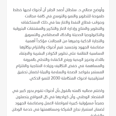
وأوضح معالي د. سلطان أحمد الجابر أن أدنوك لديها خطط
طموحة للتطوير والنمو والتوسع في كافة مجالات
وجوانب قطاع النفط والغاز بما في ذلك الاستكشاف
والتطوير والانتاج وإدارة الغاز والتكرير والمشتقات البترولية
والتكنولوجيا الحديثة والذكاء الاصطناعي والتسويق
والتجارة الذكية وغيرها من المجالات مؤكداً أهمية
مضاعفة الجهود وتجسيد قيم أدنوك والالتزام بركائزها
الاساسية القائمة على تطوير الكوادر البشرية والارتقاء
بالأداء وتعزيز الربحية ورفع الكفاءة والتحلي بالمرونة
والمساهمة في خفض التكاليف وزيادة الانتاجية والالتزام
المستمر بقواعد الصحة والسلامة والبيئة لضمان تحقيق
استراتيجية ادنوك المتكاملة 2030 للنمو الذكي.
واختتم معاليه كلمته بالقول بأن أدنوك تقوم بدور كبير في
الاقتصاد الوطني، وأن كوادرها في كل المواقع يتحملون
جميعاً مسؤولية كبيرة لمواصلة العمل ومضاعفة الجهود
لضمان استمرار نجاح الشركة ومساهمتها في خدمة الوطن
والقيادة.